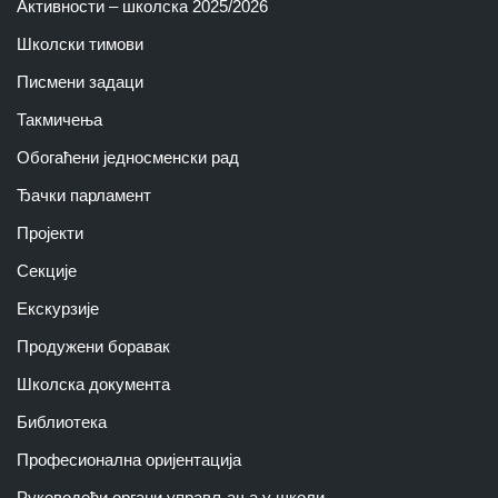
Активности – школска 2025/2026
Школски тимoви
Писмени задаци
Такмичења
Обогаћени једносменски рад
Ђачки парламент
Пројекти
Секције
Екскурзије
Продужени боравак
Школска документа
Библиотека
Професионална оријентација
Руководећи органи управљања у школи