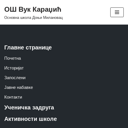
ОШ Вук Караџић
Skip
Основна школа Доњи Милановац
to
content
Главне странице
Почетна
Историјат
Запослени
Јавне набавке
Контакти
Ученичка задруга
Активности школе