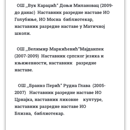
ОШ ,,Вук Караџић“ Доњи Милановац (2009-
до данас)
Наставник разредне наставе ИО
Голубиње, ИО Мосна
библиотекар,
наставник разредне наставе у Матичној
школи.
ОШ ,,Велимир Маркићевић“Мајданпек
(2007-2009)
Наставник српског језика и
књижевности, наставник
разредне
наставе.
ОШ ,,Бранко Перић” Рудна Глава (2005-
2007)
Наставник разредне наставе ИО
Црнајка, наставник ликовне
културе,
наставник разредне наставе ИО
Близна,
библиотекар.