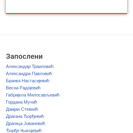
Запослени
Александар Траиловић
Александра Павловић
Бранка Настасијевић
Весна Радојевић
Габријела Милосављевић
Гордана Мучић
Дамјан Стевкић
Драгана Ђорђевић
Драгица Јовановић
Ђорђе Њагојевић