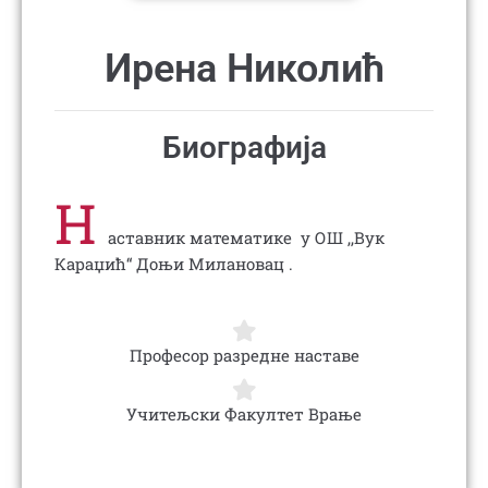
Ирена Николић
Биографија
Н
аставник математике у ОШ ,,Вук
Караџић“ Доњи Милановац .
Професор разредне наставе
Учитељски Факултет Врање