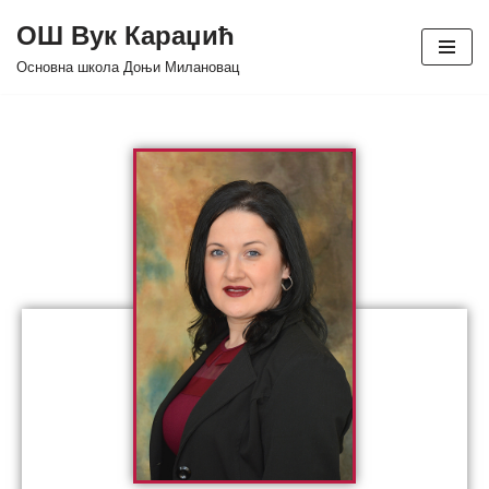
ОШ Вук Караџић
Skip
Основна школа Доњи Милановац
to
content