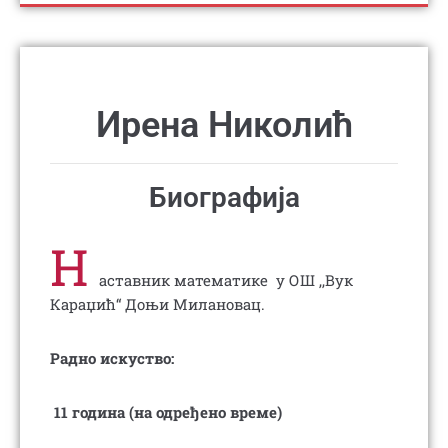
Ирена Николић
Биографија
Н
аставник математике у ОШ ,,Вук
Караџић“ Доњи Милановац.
Радно искуство:
11 година (на одређено време)