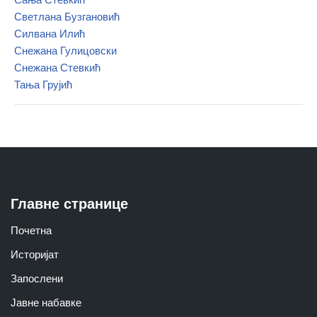
Светлана Бузгановић
Силвана Илић
Снежана Гулицовски
Снежана Стевкић
Тања Грујић
Главне странице
Почетна
Историјат
Запослени
Јавне набавке