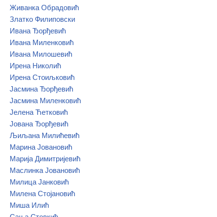
Живанка Обрадовић
Златко Филиповски
Ивана Ђорђевић
Ивана Миленковић
Ивана Милошевић
Ирена Николић
Ирена Стоиљковић
Јасмина Ђорђевић
Јасмина Миленковић
Јелена Ћетковић
Јована Ђорђевић
Љиљана Милићевић
Марина Јовановић
Марија Димитријевић
Маслинка Јовановић
Милица Јанковић
Милена Стојановић
Миша Илић
Сања Стевкић