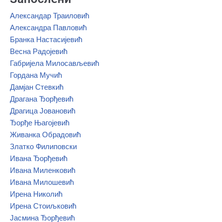
Александар Траиловић
Александра Павловић
Бранка Настасијевић
Весна Радојевић
Габријела Милосављевић
Гордана Мучић
Дамјан Стевкић
Драгана Ђорђевић
Драгица Јовановић
Ђорђе Њагојевић
Живанка Обрадовић
Златко Филиповски
Ивана Ђорђевић
Ивана Миленковић
Ивана Милошевић
Ирена Николић
Ирена Стоиљковић
Јасмина Ђорђевић