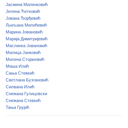
Јасмина Миленковић
Јелена Ћетковић
Јована Ђорђевић
Љиљана Милићевић
Марина Јовановић
Марија Димитријевић
Маслинка Јовановић
Милица Јанковић
Милена Стојановић
Миша Илић
Сања Стевкић
Светлана Бузгановић
Силвана Илић
Снежана Гулицовски
Снежана Стевкић
Тања Грујић