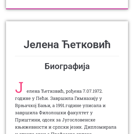
Јелена Ћетковић
Биографија
Ј
елена Ћетковић, рођена 7.07.1972.
године у Пећи. Завршила Гимназију у
Врњачкој Бањи, а 1991.године уписала и
завршила Филолошки факултет у
Приштини, одсек за Југословенске
књижевности и српски језик. Дипломирала
и стекла звање Професора српске