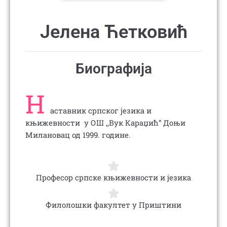
Јелена Ћетковић
Биографија
Н
аставник српског језика и
књижевности у ОШ ,,Вук Караџић“ Доњи
Милановац од 1999. године.
Професор српске књижевности и језика
Филолошки факултет у Приштини