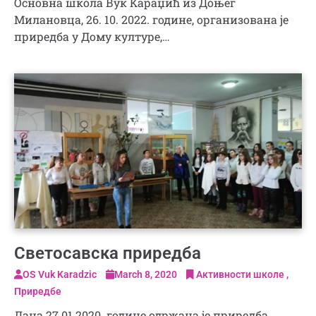
Основна школа Вук Караџић из Доњег
Милановца, 26. 10. 2022. године, организована је
приредба у Дому културе,…
Светосавска приредба
OS Vuk Karadzic
March 8, 2020
Активности школе
Приредбе
Дана 27.01.2020. године одржана је приредба