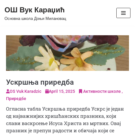
ОШ Вук Караџић
Skip
Основна школа Доњи Милановац
to
content
Ускршња приредба
OS Vuk Karadzic
April 15, 2025
Активности школе
Приредбе
Огласна табла Ускршња приредба Ускрс је један
од најважнијих хришћанских празника, који
слави васкрсење Исуса Христа из мртвих. Овај
празник је препун радости и обичаја који се