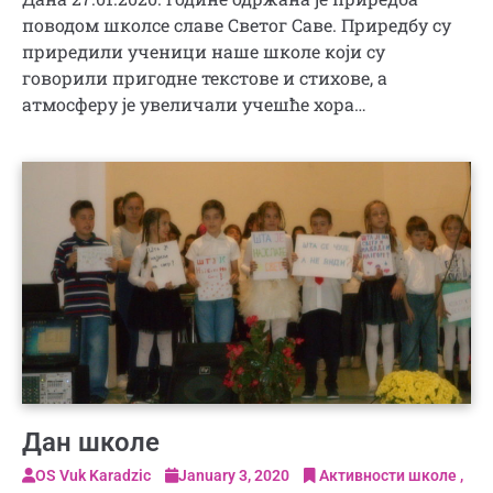
поводом школсе славе Светог Саве. Приредбу су
приредили ученици наше школе који су
говорили пригодне текстове и стихове, а
атмосферу је увеличали учешће хора…
Дан школе
OS Vuk Karadzic
January 3, 2020
Активности школе