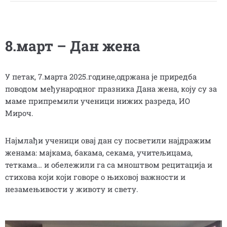
8.март – Дан жена
У петак, 7.марта 2025.године,одржана је приредба
поводом међународног празника Дана жена, коју су за
маме припремили ученици нижих разреда, ИО
Мироч.
Најмлађи ученици овај дан су посветили најдражим
женама: мајкама, бакама, секама, учитељицама,
теткама… и обележили га са мноштвом рецитација и
стихова који који говоре о њиховој важности и
незамењивости у животу и свету.