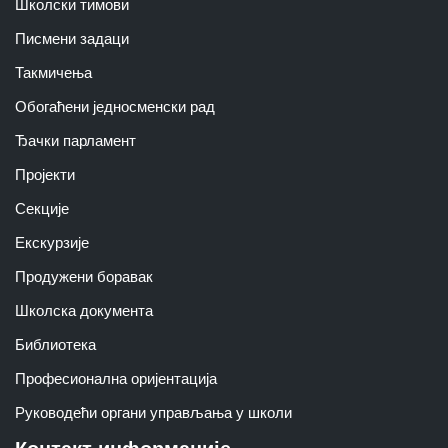
Школски тимoви
Писмени задаци
Такмичења
Обогаћени једносменски рад
Ђачки парламент
Пројекти
Секције
Екскурзије
Продужени боравак
Школска документа
Библиотека
Професионална оријентација
Руководећи органи управљања у школи